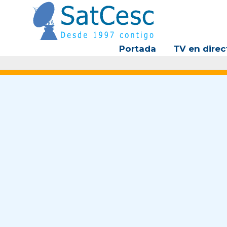
Ir
al
contenido
Portada
TV en direc