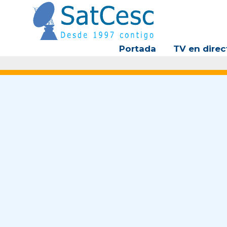
Ir
al
contenido
Portada
TV en direc