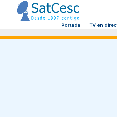
Ir
al
contenido
Portada
TV en direc