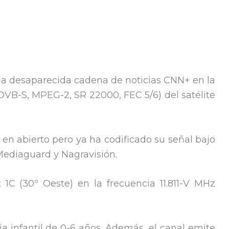
la desaparecida cadena de noticias CNN+ en la
VB-S, MPEG-2, SR 22000, FEC 5/6) del satélite
 en abierto pero ya ha codificado su señal bajo
Mediaguard y Nagravisión.
t 1C (30º Oeste) en la frecuencia 11.811-V MHz
ia infantil de 0-6 años. Además, el canal emite