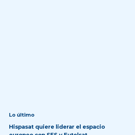
Lo último
Hispasat quiere liderar el espacio
europeo con SES y Eutelsat