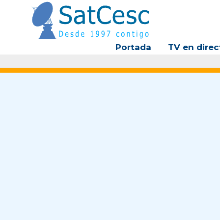
Ir
al
contenido
Portada
TV en direc