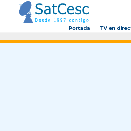
Ir
al
contenido
Portada
TV en direc