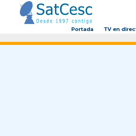
Ir
al
contenido
Portada
TV en direc