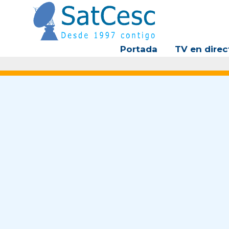
Ir
al
contenido
Portada
TV en direc