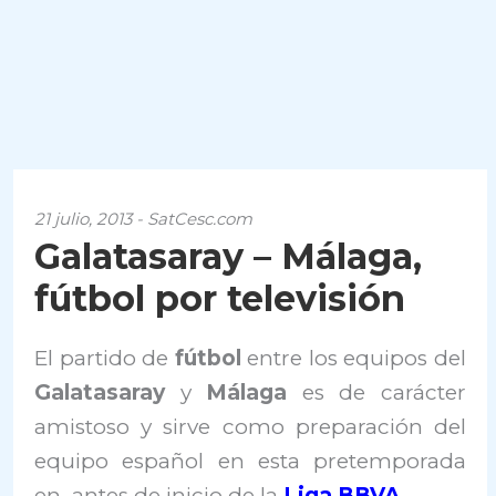
21 julio, 2013 - SatCesc.com
Galatasaray – Málaga,
fútbol por televisión
El partido de
fútbol
entre los equipos del
Galatasaray
y
Málaga
es de carácter
amistoso y sirve como preparación del
equipo español en esta pretemporada
en antes de inicio de la
Liga BBVA
.