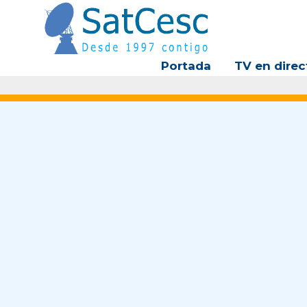
Ir
al
contenido
Portada
TV en direc