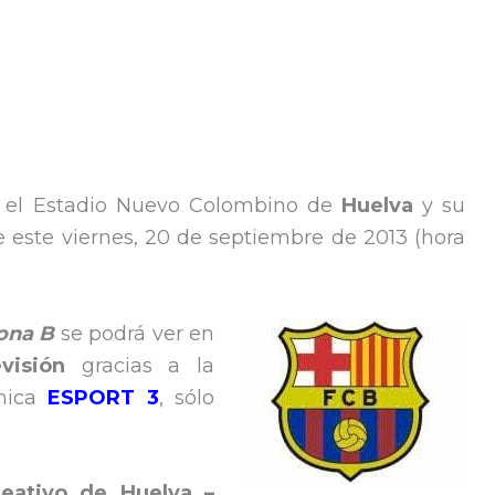
o el Estadio Nuevo Colombino de
Huelva
y su
de este viernes, 20 de septiembre de 2013 (hora
ona B
se podrá ver en
evisión
gracias a la
ómica
ESPORT 3
, sólo
eativo de Huelva –