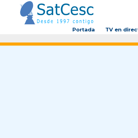
Ir
al
contenido
Portada
TV en direc