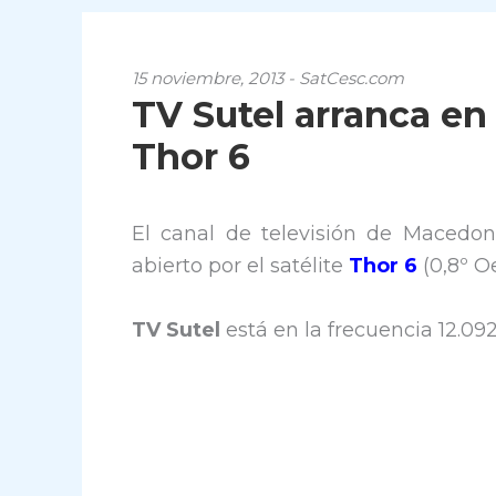
15 noviembre, 2013 - SatCesc.com
TV Sutel arranca en 
Thor 6
El canal de televisión de Macedo
abierto por el satélite
Thor 6
(0,8º Oe
TV Sutel
está en la frecuencia 12.0