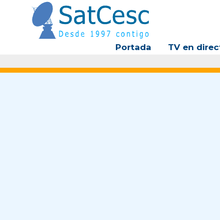
Ir
al
contenido
Portada
TV en direc