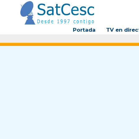
Ir
al
contenido
Portada
TV en direc