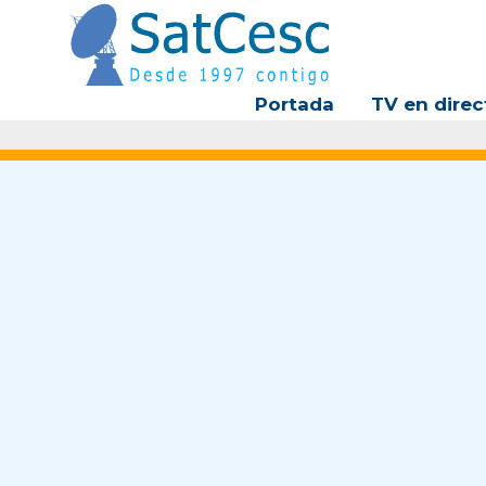
Ir
al
contenido
Portada
TV en direc