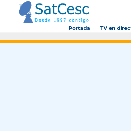
Ir
al
contenido
Portada
TV en direc