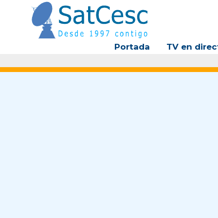
Ir
al
contenido
Portada
TV en direc