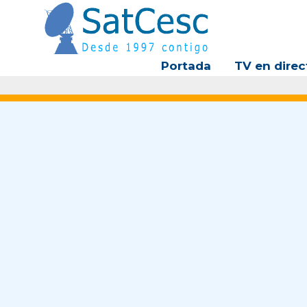
Ir
al
contenido
Portada
TV en direc