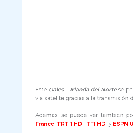
Este
Gales – Irlanda del Norte
se po
vía satélite gracias a la transmisión
Además, se puede ver también por
France
,
TRT 1 HD
,
TF1 HD
y
ESPN 