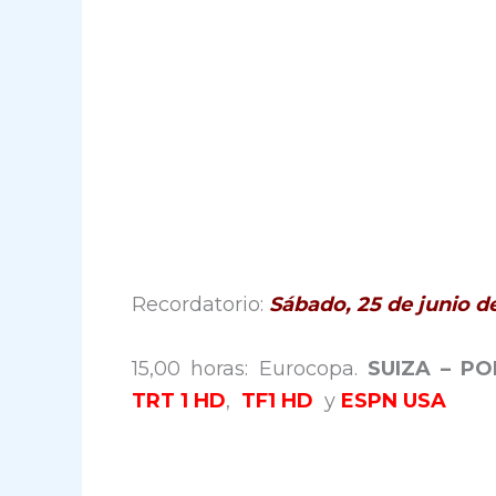
Recordatorio:
Sábado, 25 de junio d
15,00 horas: Eurocopa.
SUIZA – P
TRT 1 HD
,
TF1 HD
y
ESPN USA