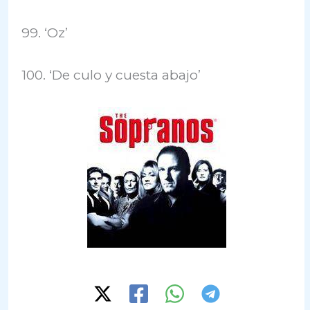
99. ‘Oz’
100. ‘De culo y cuesta abajo’