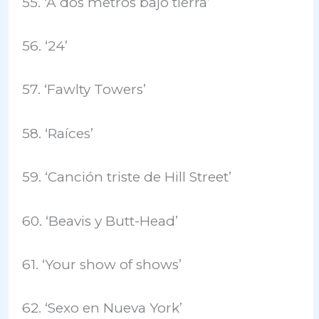
55. ‘A dos metros bajo tierra’
56. ‘24’
57. ‘Fawlty Towers’
58. ‘Raíces’
59. ‘Canción triste de Hill Street’
60. ‘Beavis y Butt-Head’
61. ‘Your show of shows’
62. ‘Sexo en Nueva York’