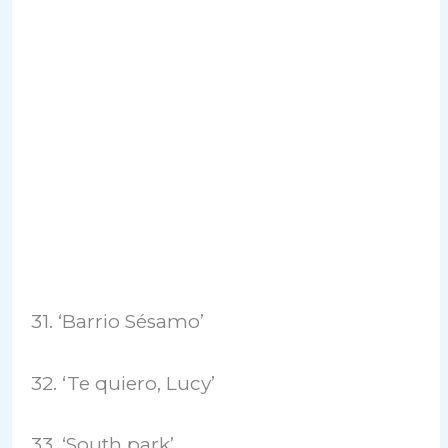
31. ‘Barrio Sésamo’
32. ‘Te quiero, Lucy’
33. ‘South park’