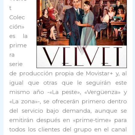
t
Colec
ción»
es la
prime
ra
serie
de producción propia de Movistar+ y, al
igual que otras que le seguirán este
mismo año -«La peste», «Vergüenza» y
«La zona»-, se ofrecerán primero dentro
del servicio bajo demanda, aunque se
emitirán después en «prime-time» para
todos los clientes del grupo en el canal