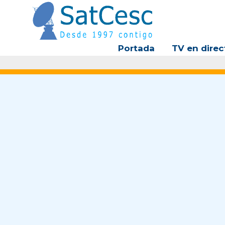
Ir
al
contenido
Portada
TV en direc