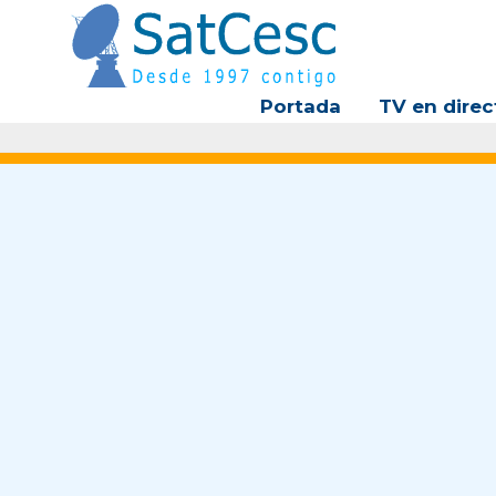
Ir
al
contenido
Portada
TV en direc