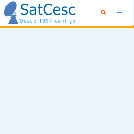
Ir
Buscar
al
contenido