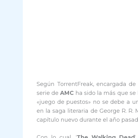
Según TorrentFreak, encargada de re
serie de
AMC
ha sido la más que se 
«juego de puestos» no se debe a un
en la saga literaria de George R. R
capítulo nuevo durante el año pasad
Con lo cual, ‘
The Walking Dead