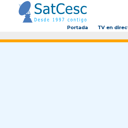
Ir
al
contenido
Portada
TV en direc