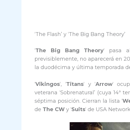
‘The Flash’ y ‘The Big Bang Theory’
‘
The Big Bang Theory
‘ pasa a
previsiblemente, no aparecerá en 20
la duodécima y última temporada de
‘
Vikingos
‘, ‘
Titans
‘ y ‘
Arrow
‘ ocu
veterana ‘Sobrenatural’ (cuya 14ª 
séptima posición. Cierran la lista ‘
We
de
The CW
y ‘
Suits
‘ de USA Network