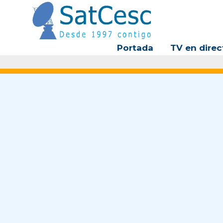
Ir
al
contenido
Portada
TV en direc