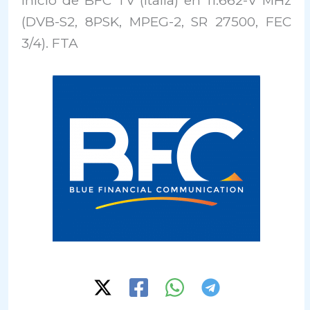
Inicio de BFC TV (Italia) en 11.662-V MHz
(DVB-S2, 8PSK, MPEG-2, SR 27500, FEC
3/4). FTA