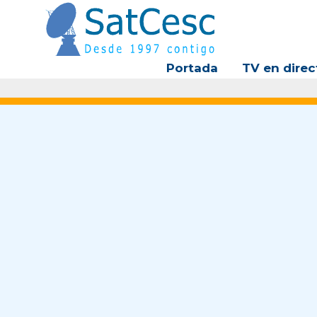
Ir
al
contenido
Portada
TV en direc