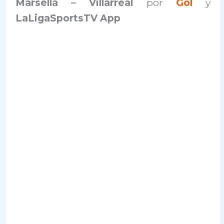
Marsella – Villarreal
por
Gol
y
LaLigaSportsTV App