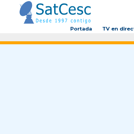
Ir
al
contenido
Portada
TV en direc