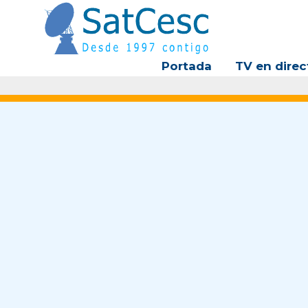
Ir
al
contenido
Portada
TV en direc