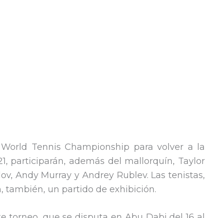
 World Tennis Championship para volver a la
1, participarán, además del mallorquín, Taylor
lov, Andy Murray y Andrey Rublev. Las tenistas,
, también, un partido de exhibición.
e torneo, que se disputa en Abu Dabi del 16 al