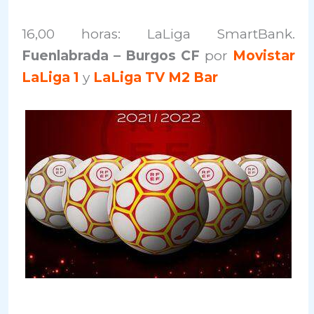
16,00 horas: LaLiga SmartBank.
Fuenlabrada – Burgos CF
por
Movistar
LaLiga 1
y
LaLiga TV M2 Bar