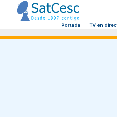
Ir
al
contenido
Portada
TV en direc