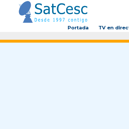
Ir
al
contenido
Portada
TV en direc