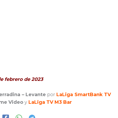
de febrero de 2023
erradina – Levante
por
LaLiga SmartBank TV
me Video
y
LaLiga TV M3 Bar