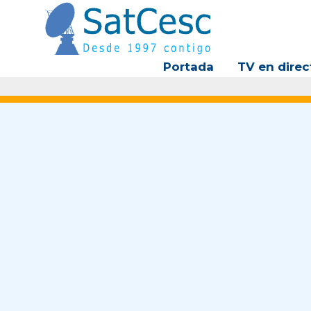
Ir
al
contenido
Portada
TV en direc