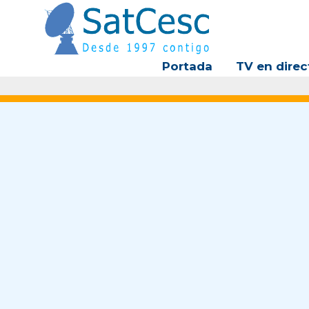
Ir
al
contenido
Portada
TV en direc