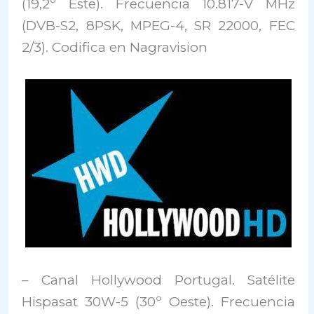
(19,2º Este). Frecuencia 10.817-V MHz
(DVB-S2, 8PSK, MPEG-4, SR 22000, FEC
2/3). Codifica en Nagravision
– Canal Hollywood Portugal. Satélite
Hispasat 30W-5 (30º Oeste). Frecuencia