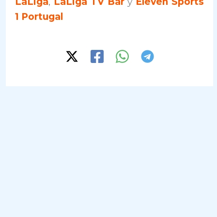
LaLiga
,
LaLiga TV Bar
y
Eleven Sports
1 Portugal