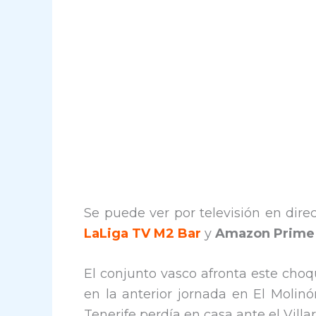
Se puede ver por televisión en dire
LaLiga TV M2 Bar
y
Amazon Prime
El conjunto vasco afronta este cho
en la anterior jornada en El Molinón
Tenerife perdía en casa ante el Villarr