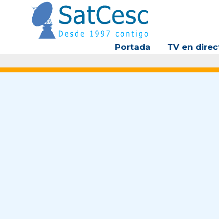
Ir
al
contenido
Portada
TV en direc