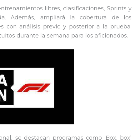
trenamientos libres, clasificaciones, Sprints y
a. Además, ampliará la cobertura de los
s con análisis previo y posterior a la prueba.
uitos durante la semana para los aficionados.
onal, se destacan programas como ‘Box, box’