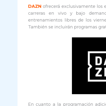
DAZN
ofrecerá exclusivamente los en
carreras en vivo y bajo demand
entrenamientos libres de los vierne
También se incluirán programas grat
En cuanto a la programación adici