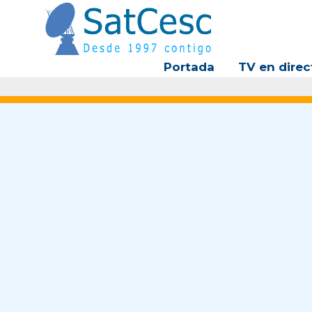
Ir
al
contenido
Portada
TV en direc