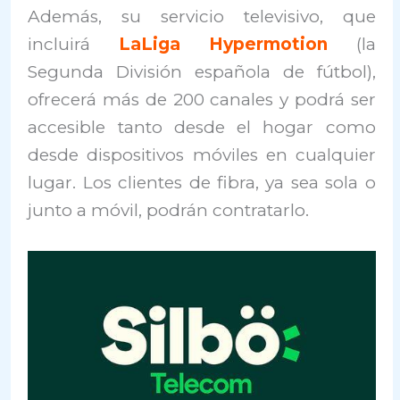
Además, su servicio televisivo, que
incluirá
LaLiga Hypermotion
(la
Segunda División española de fútbol),
ofrecerá más de 200 canales y podrá ser
accesible tanto desde el hogar como
desde dispositivos móviles en cualquier
lugar. Los clientes de fibra, ya sea sola o
junto a móvil, podrán contratarlo.