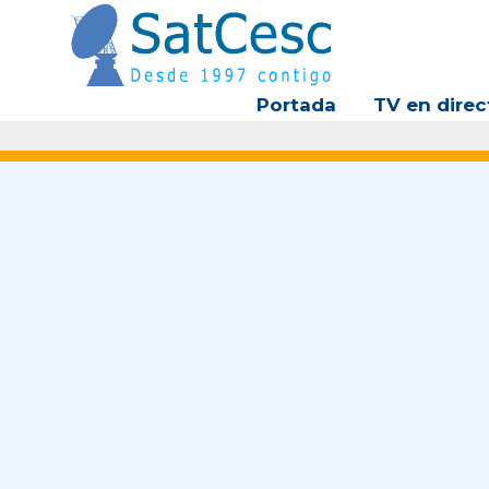
Ir
al
contenido
Portada
TV en direc