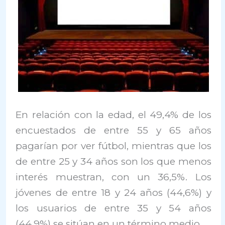
En relación con la edad, el 49,4% de los
encuestados de entre 55 y 65 años
pagarían por ver fútbol, mientras que los
de entre 25 y 34 años son los que menos
interés muestran, con un 36,5%. Los
jóvenes de entre 18 y 24 años (44,6%) y
los usuarios de entre 35 y 54 años
(44,9%) se sitúan en un término medio.