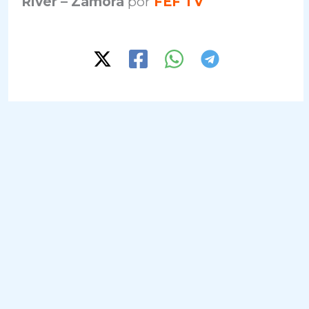
River – Zamora
por
FEF TV