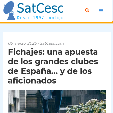
Ir
Buscar
al
contenido
05 marzo, 2025 - SatCesc.com
Fichajes: una apuesta
de los grandes clubes
de España… y de los
aficionados