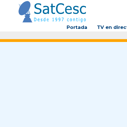
Ir
al
contenido
Portada
TV en direc