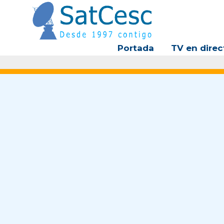
Ir
al
contenido
Portada
TV en direc