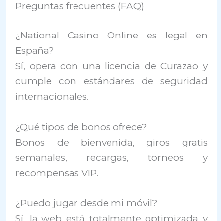
Preguntas frecuentes (FAQ)
¿National Casino Online es legal en
España?
Sí, opera con una licencia de Curazao y
cumple con estándares de seguridad
internacionales.
¿Qué tipos de bonos ofrece?
Bonos de bienvenida, giros gratis
semanales, recargas, torneos y
recompensas VIP.
¿Puedo jugar desde mi móvil?
Sí, la web está totalmente optimizada y