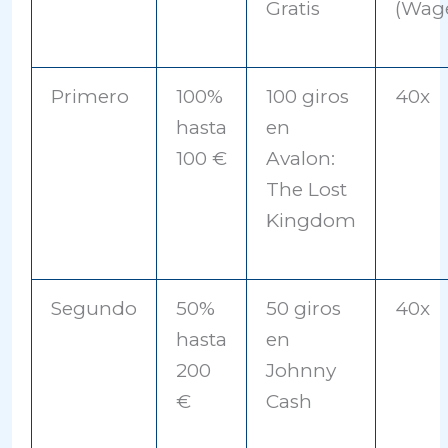
Gratis
(Wag
Primero
100%
100 giros
40x
hasta
en
100 €
Avalon:
The Lost
Kingdom
Segundo
50%
50 giros
40x
hasta
en
200
Johnny
€
Cash