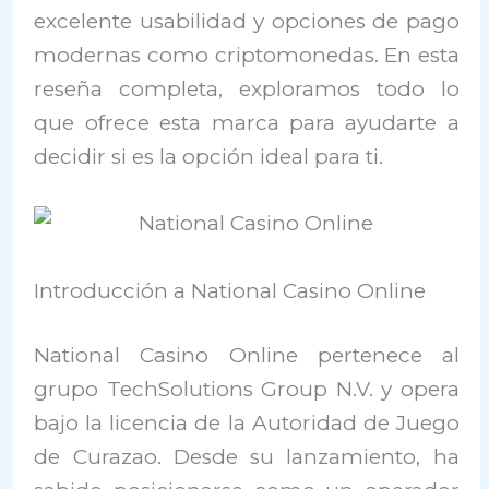
excelente usabilidad y opciones de pago
modernas como criptomonedas. En esta
reseña completa, exploramos todo lo
que ofrece esta marca para ayudarte a
decidir si es la opción ideal para ti.
Introducción a National Casino Online
National Casino Online pertenece al
grupo TechSolutions Group N.V. y opera
bajo la licencia de la Autoridad de Juego
de Curazao. Desde su lanzamiento, ha