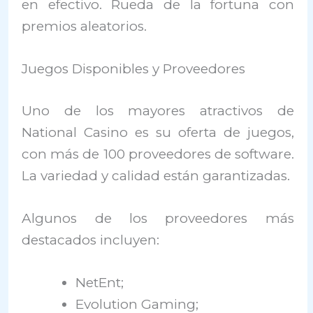
en efectivo. Rueda de la fortuna con
premios aleatorios.
Juegos Disponibles y Proveedores
Uno de los mayores atractivos de
National Casino es su oferta de juegos,
con más de 100 proveedores de software.
La variedad y calidad están garantizadas.
Algunos de los proveedores más
destacados incluyen:
NetEnt;
Evolution Gaming;