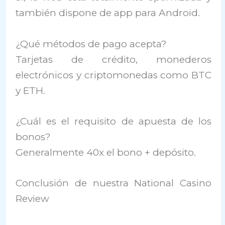
también dispone de app para Android.
¿Qué métodos de pago acepta?
Tarjetas de crédito, monederos
electrónicos y criptomonedas como BTC
y ETH.
¿Cuál es el requisito de apuesta de los
bonos?
Generalmente 40x el bono + depósito.
Conclusión de nuestra National Casino
Review