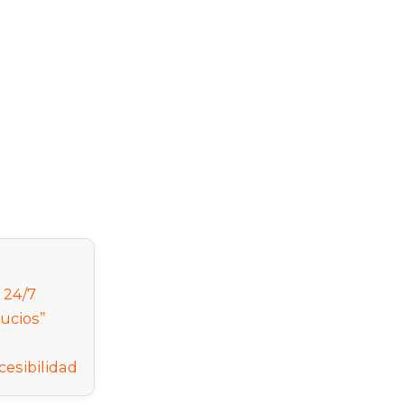
 24/7
Sucios”
cesibilidad