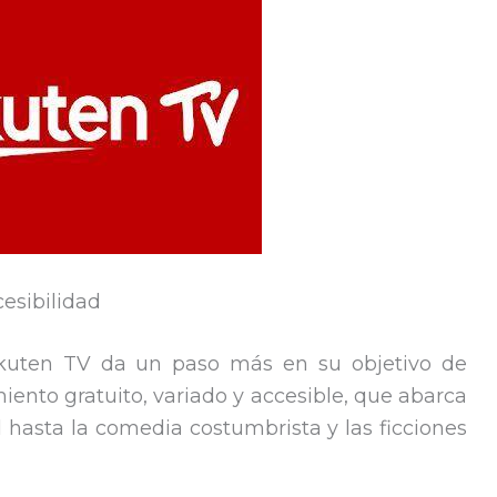
cesibilidad
Rakuten TV da un paso más en su objetivo de
iento gratuito, variado y accesible, que abarca
 hasta la comedia costumbrista y las ficciones