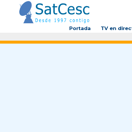
Ir
al
contenido
Portada
TV en direc