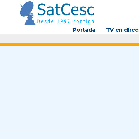
Ir
al
contenido
Portada
TV en direc