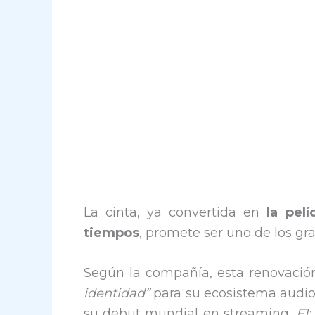
La cinta, ya convertida en
la pel
tiempos
, promete ser uno de los gr
Según la compañía, esta renovaci
identidad”
para su ecosistema audiov
su debut mundial en streaming,
F1: