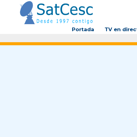
Ir
al
contenido
Portada
TV en direc