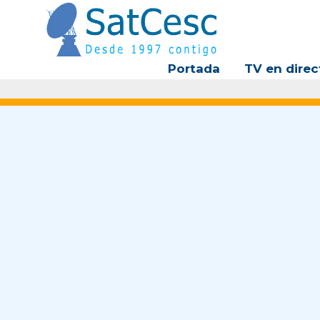
Ir
al
contenido
Portada
TV en direc