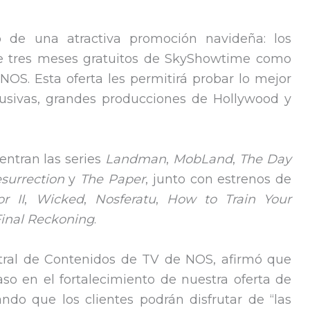
 de una atractiva promoción navideña: los
de tres meses gratuitos de SkyShowtime como
 NOS. Esta oferta les permitirá probar lo mejor
clusivas, grandes producciones de Hollywood y
entran las series
Landman
,
MobLand
,
The Day
surrection
y
The Paper
, junto con estrenos de
or II
,
Wicked
,
Nosferatu
,
How to Train Your
Final Reckoning
.
ntral de Contenidos de TV de NOS, afirmó que
aso en el fortalecimiento de nuestra oferta de
do que los clientes podrán disfrutar de “las